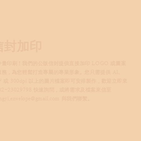
新品手提袋加印
檻的公版紙袋加印服務，一箱即可起印（限單一圖
，適合初創品牌、個人工作室與短期活動。訂購請提供
PDF 或 300dpi 以上的設計檔案；製程採單面單色或彩
位印刷（紙袋側邊、背面、白色、金屬色及指定
NTONE 色恕無法製作，且數位印刷具微幅色差屬正常
，恕不接受退換）。如有任何疑問，歡迎隨時來電 02-
29798 或將檔案與需求寄至
gyi.envelope@gmail.com 洽詢。