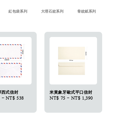
紅包袋系列
大理石紋系列
骨紋紙系列
膠西式信封
米黃象牙歐式平口信封
-
NT$ 538
Regular
NT$ 75
-
NT$ 1,390
price