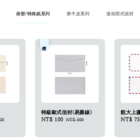
保密/特殊紙系列
黃牛皮系列
迷你西式信封
優惠
特級歐式信封(易撕線)
航大上
ar
Sale
NT$ 100
Regular
Regular
NT$ 75
00
NT$ 300
price
price
price