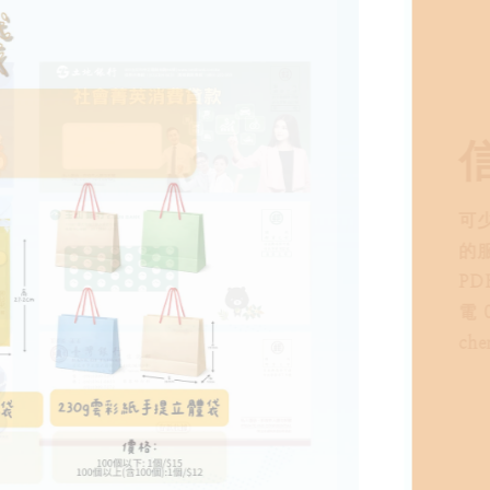
低門
案）
AI、
色數
PA
範圍
230
chen