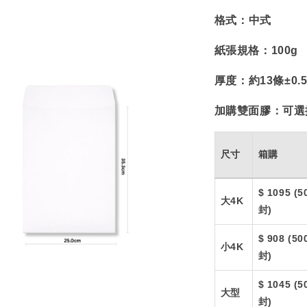
格式：
中式
紙張規格：
100g
厚度：
約13條±0.
加購雙面膠：
可選
尺寸
箱購
$ 1095 (5
大4K
封)
$ 908 (50
小4K
封)
$ 1045 (5
大型
封)