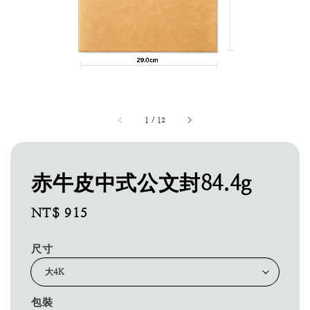
1
/
12
赤牛皮中式公文封84.4g
Regular
NT$ 915
price
尺寸
包裝