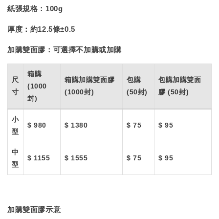
紙張規格：
100g
厚度：
約12.5條±0.5
加購雙面膠：
可選擇不加購或加購
箱購
尺
箱購加購雙面膠
包購
包購加購雙面
(1000
寸
(1000封)
(50封)
膠 (50封)
封)
小
$ 980
$ 1380
$ 75
$ 95
型
中
$ 1155
$ 1555
$ 75
$ 95
型
加購雙面膠示意