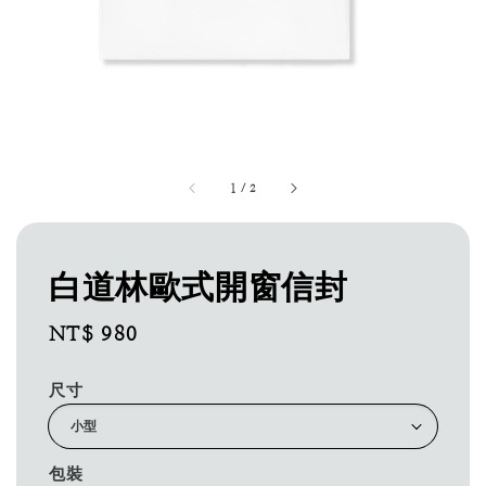
1
/
2
白道林歐式開窗信封
Regular
NT$ 980
price
尺寸
包裝