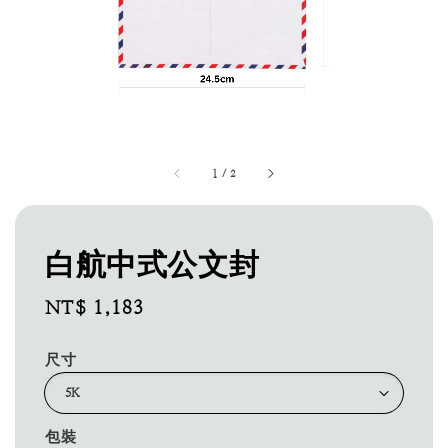
1
/
2
白航中式公文封
Regular
NT$ 1,183
price
尺寸
包裝